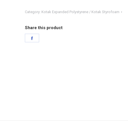
Category:
Kotak Expanded Polystyrene / Kotak Styrofoam
Share this product
Share
on
Facebook