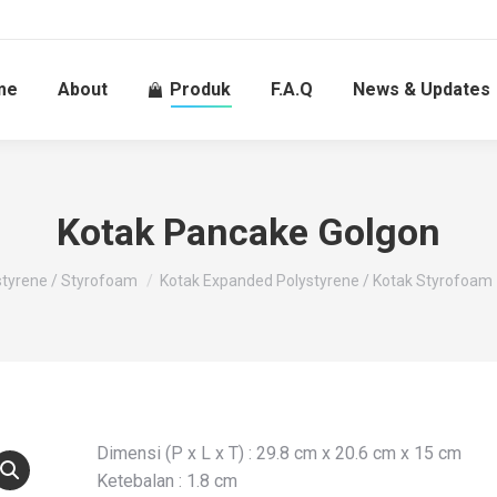
me
About
Produk
F.A.Q
News & Updates
Kotak Pancake Golgon
tyrene / Styrofoam
Kotak Expanded Polystyrene / Kotak Styrofoam
Dimensi (P x L x T) : 29.8 cm x 20.6 cm x 15 cm
Ketebalan : 1.8 cm