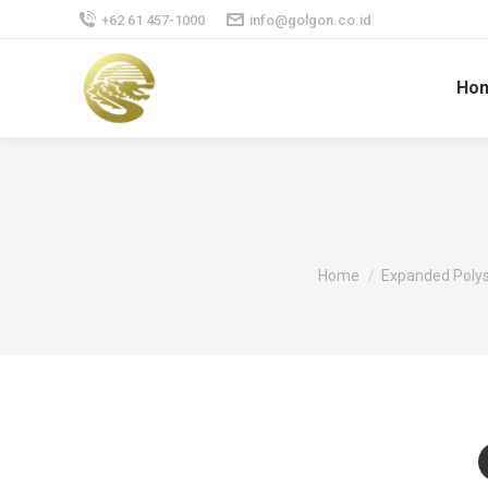
+62 61 457-1000
info@golgon.co.id
Ho
You are here:
Home
Expanded Polys