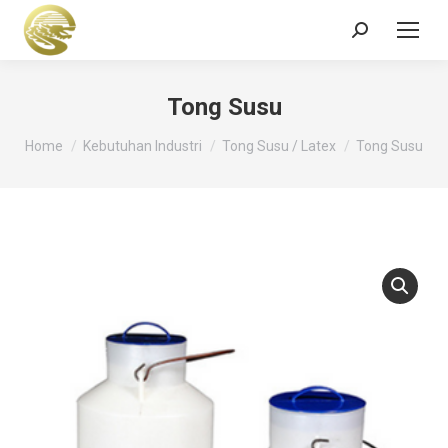
Search:
Tong Susu
You are here:
Home
Kebutuhan Industri
Tong Susu / Latex
Tong Susu